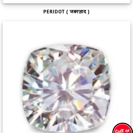
PERIDOT ( जबरज़ाद )