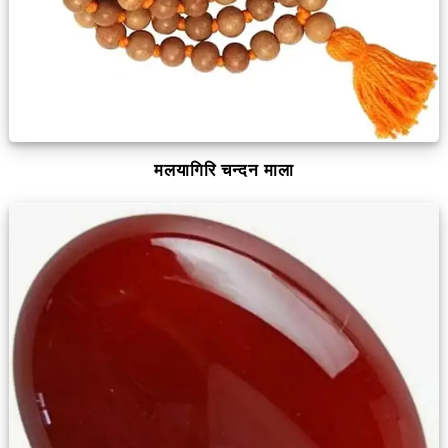
मलयागिरि चन्दन माला