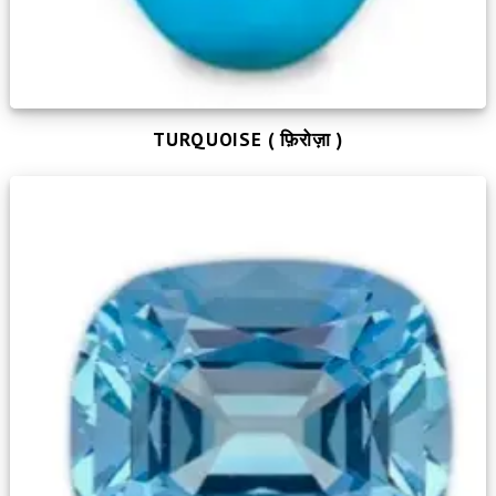
TURQUOISE ( फ़िरोज़ा )