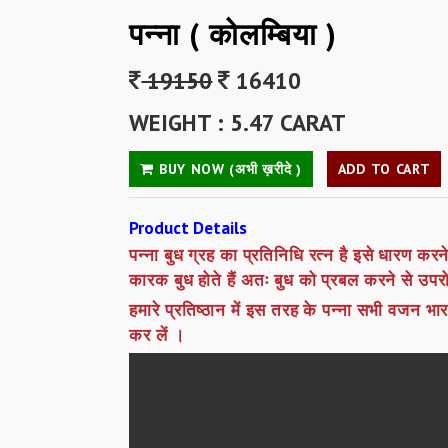
पन्ना ( कोलम्बिया )
19150
16410
WEIGHT : 5.47 CARAT
BUY NOW (अभी ख़रीदे )
ADD TO CART
Product Details
पन्ना बुध ग्रह का प्रतिनिधि रत्न है इसे धारण करने से 
कारक बुध होते हैं अतः बुध को प्रबल करने से उपर
हमारे प्रतिष्ठान में इस तरह के पन्ना सभी वजन भ
कर लें ।